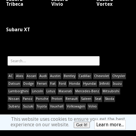
Tribeca
Vivio
Vortex
Subaru XT
AC
Alvis
Ascari
Audi
Austin
Bentley
Cadillac
Chevrolet
Chrysler
Datsun
Dodge
Ferrari
Fiat
Ford
Honda
Hyundai
Infiniti
Isuzu
Lamborghini
Lincoln
Lotus
Maserati
Mercedes-Benz
Mitsubishi
Nissan
Panoz
Porsche
Proton
Renault
Saleen
Seat
Skoda
Subaru
Suzuki
Toyota
Vauxhall
Volkswagen
Volvo
This website uses cookies to ensure you get the best
experience on our website.
Learn more...
Got It!